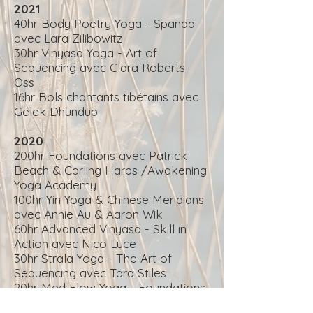
2021
40hr Body Poetry Yoga - Spanda
avec Lara Zilibowitz
30hr Vinyasa Yoga - Art of
Sequencing avec Clara Roberts-
Oss
16hr Bols chantants tibétains avec
Gelek Dhundup
2020
200hr Foundations avec Patrick
Beach & Carling Harps /Awakening
Yoga Academy
100hr Yin Yoga & Chinese Meridians
avec Annie Au & Aaron Wik
60hr Advanced Vinyasa - Skill in
Action avec Nico Luce
30hr Strala Yoga - The Art of
Sequencing avec Tara Stiles
20hr Med Flow Yoga - Foundations
avec Dr Dava Nichol