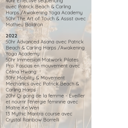
40hr Effective sequencing
avec
Patrick Beach & Carling
Harps
/Awakening Yoga Academy
50hr The Art of Touch & Assist avec
Mathieu Boldron
2022
50hr Advanced Asana avec Patrick
Beach & Carling Harps /Awakening
Yoga Academy
50hr Immersion Matwork Pilates
Pro. F
ascias en mouvement
avec
Célina Hwang
30hr Mobility & Movement
Mechanics avec Patrick Beach &
Carling Harps
20hr Qi gong de la femme - Eveiller
et nourrir l'énergie féminine avec
Maître Ke Wen
13 Mythic Mantra course avec
Crystal Rainbow Borrelli